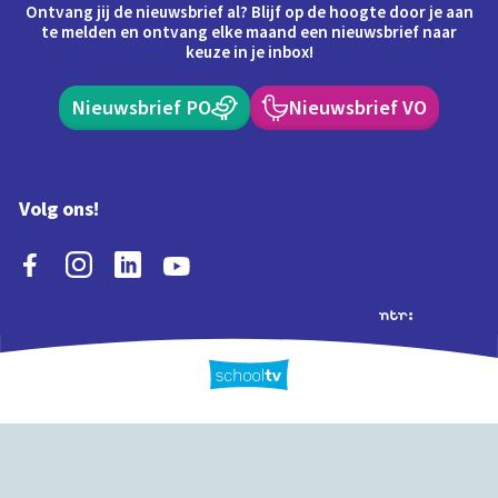
Ontvang jij de nieuwsbrief al? Blijf op de hoogte door je aan
te melden en ontvang elke maand een nieuwsbrief naar
keuze in je inbox!
Nieuwsbrief PO
Nieuwsbrief VO
Volg ons!
Extra's
Schooltv biedt meer
Quiz
Schoolplaat
Tijd