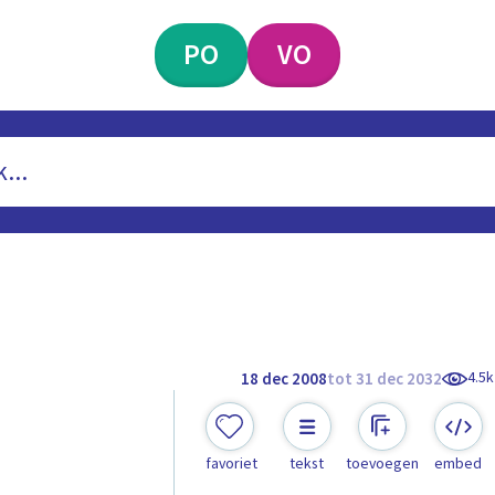
PO
VO
4.5k
18 dec 2008
tot 31 dec 2032
favoriet
tekst
toevoegen
embed