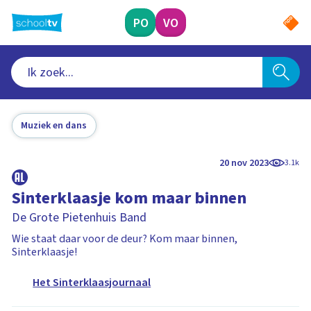
Ga
naar
PO
VO
hoofdinhoud
Muziek en dans
20 nov 2023
3.1k
Sinterklaasje kom maar binnen
De Grote Pietenhuis Band
Wie staat daar voor de deur? Kom maar binnen,
Sinterklaasje!
Het Sinterklaasjournaal