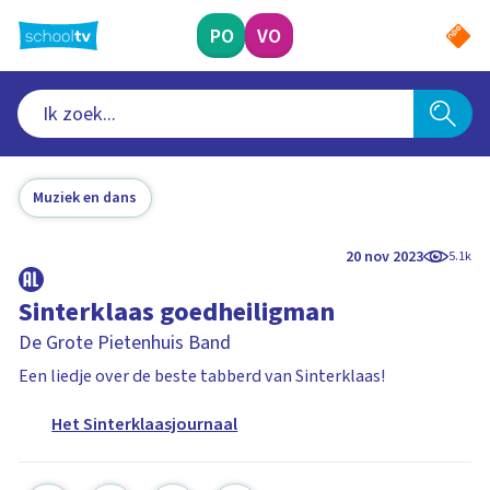
Ga
naar
PO
VO
hoofdinhoud
Muziek en dans
20 nov 2023
5.1k
Sinterklaas goedheiligman
De Grote Pietenhuis Band
Een liedje over de beste tabberd van Sinterklaas!
Het Sinterklaasjournaal