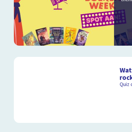
Wat 
roc
Quiz 