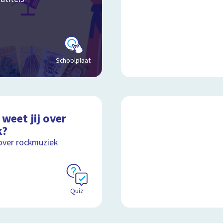
Schoolplaat
weet jij over
k?
over rockmuziek
Quiz