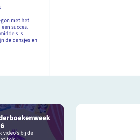
u
egon met het
een succes.
middels is
jn de dansjes en
derboekenweek
26
k video's bij de
atitels