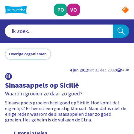
Ga
naar
PO
VO
hoofdinhoud
Overige organismen
4 jun 2012
tot 31 dec 2032
7.3k
Sinaasappels op Sicilië
Waarom groeien ze daar zo goed?
Sinaasappels groeien heel goed op Sicilië. Hoe komt dat
eigenlijk? Er heerst een gunstig klimaat. Maar dat is niet de
enige reden waarom de sinaasappelen daar zo goed
groeien. Het geheim is de vulkaan de Etna.
Europa in Delen