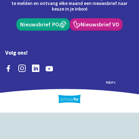
te melden en ontvang elke maand een nieuwsbrief naar
keuze in je inbox!
Nieuwsbrief PO
Nieuwsbrief VO
Volg ons!
Extra's
Schooltv biedt meer
Quiz
Schoolplaat
Tijd
dan video's! Ontdek