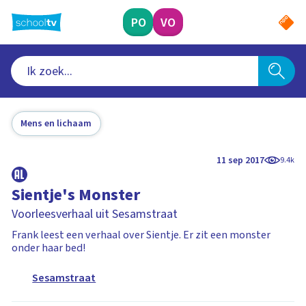
Ga
naar
PO
VO
hoofdinhoud
Mens en lichaam
11 sep 2017
9.4k
Sientje's Monster
Voorleesverhaal uit Sesamstraat
Frank leest een verhaal over Sientje. Er zit een monster
onder haar bed!
Sesamstraat