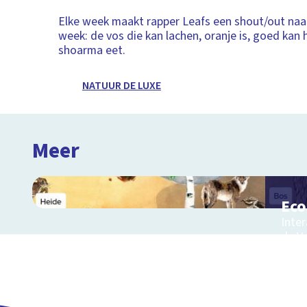
Elke week maakt rapper Leafs een shout/out naar
week: de vos die kan lachen, oranje is, goed kan
shoarma eet.
NATUUR DE LUXE
Meer
Ec
Inter
de V