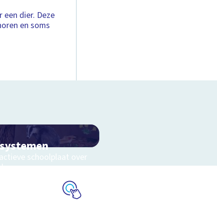
 een dier. Deze
 horen en soms
osystemen
actieve schoolplaat over
eluwe
Schoolplaat