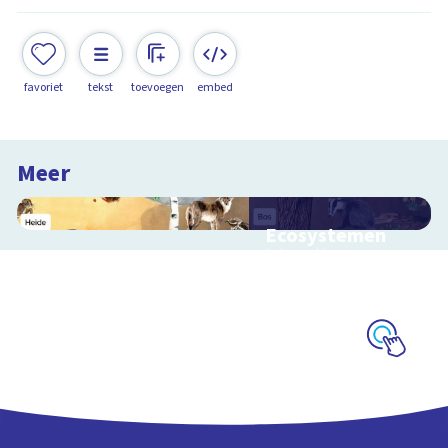
favoriet
tekst
toevoegen
embed
Meer
Ecosystemen
Interactieve
schoolplaat over de
Veluwe
Schoolplaat