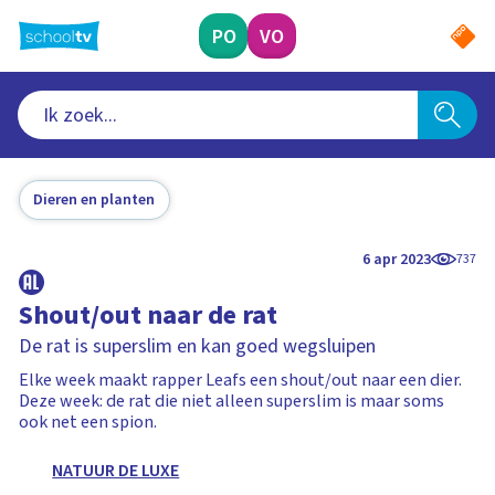
Ga
naar
PO
VO
hoofdinhoud
Dieren en planten
6 apr 2023
737
Shout/out naar de rat
De rat is superslim en kan goed wegsluipen
Elke week maakt rapper Leafs een shout/out naar een dier.
Deze week: de rat die niet alleen superslim is maar soms
ook net een spion.
NATUUR DE LUXE