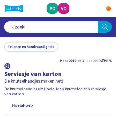
Ga
naar
PO
VO
hoofdinhoud
Tekenen en handvaardigheid
9 dec 2010
tot 31 dec 2032
5.7k
Serviesje van karton
De knutselhandjes maken het!
De knutselhandjes uit HoelaHoep knutselen een serviesje
van karton.
HoelaHoep