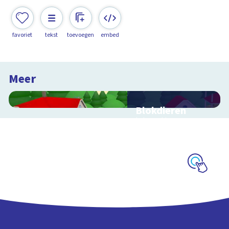
favoriet
tekst
toevoegen
embed
Meer
Blokdieren
Interactieve
schoolplaat van een
kinderboerderij
Schoolplaat