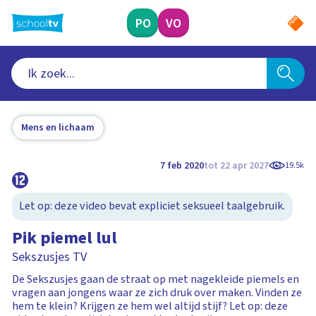
Ga
naar
PO
VO
hoofdinhoud
Mens en lichaam
7 feb 2020
tot 22 apr 2027
19.5k
Let op: deze video bevat expliciet seksueel taalgebruik.
Pik piemel lul
Sekszusjes TV
De Sekszusjes gaan de straat op met nagekleide piemels en
vragen aan jongens waar ze zich druk over maken. Vinden ze
hem te klein? Krijgen ze hem wel altijd stijf? Let op: deze