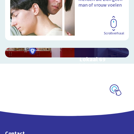
man of vrouw voelen
Scrollverhaal
Lokaal 69
Interactieve
schoolplaat over
seksualiteit
Schoolplaat
Contact