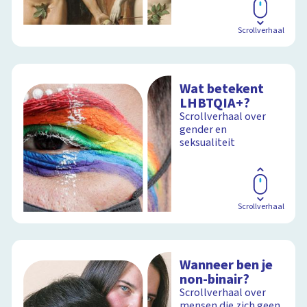
Scrollverhaal
Wat betekent
LHBTQIA+?
Scrollverhaal over
gender en
seksualiteit
Scrollverhaal
Wanneer ben je
non-binair?
Scrollverhaal over
mensen die zich geen