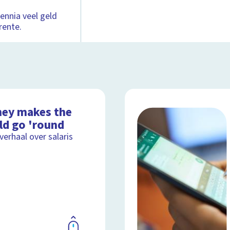
ennia veel geld
rente.
ey makes the
ld go 'round
lverhaal over salaris