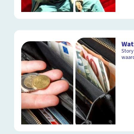
Wat 
Story
waar