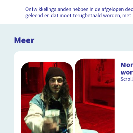
Ontwikkelingslanden hebben in de afgelopen dec
geleend en dat moet terugbetaald worden, met 
Meer
Mon
wor
Scrol