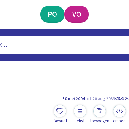
PO
VO
6.9k
30 mei 2004
tot 20 aug 2033
favoriet
tekst
toevoegen
embed