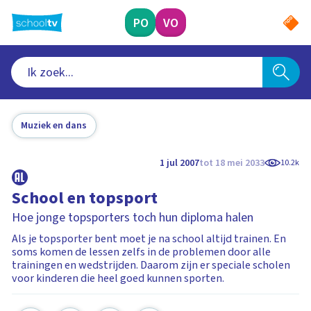
Ga
naar
PO
VO
hoofdinhoud
Muziek en dans
1 jul 2007
tot 18 mei 2033
10.2k
School en topsport
Hoe jonge topsporters toch hun diploma halen
Als je topsporter bent moet je na school altijd trainen. En
soms komen de lessen zelfs in de problemen door alle
trainingen en wedstrijden. Daarom zijn er speciale scholen
voor kinderen die heel goed kunnen sporten.