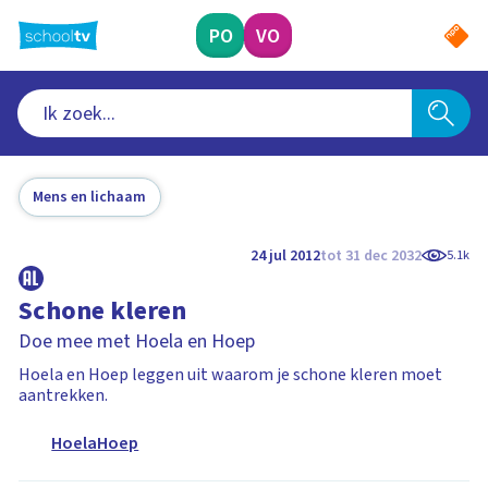
Ga
naar
PO
VO
hoofdinhoud
Mens en lichaam
24 jul 2012
tot 31 dec 2032
5.1k
Schone kleren
Doe mee met Hoela en Hoep
Hoela en Hoep leggen uit waarom je schone kleren moet
aantrekken.
HoelaHoep