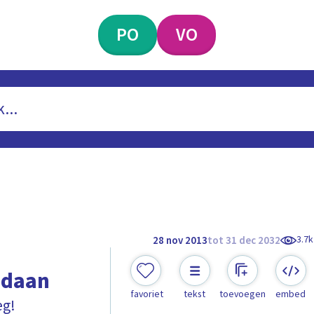
PO
VO
3.7k
28 nov 2013
tot 31 dec 2032
gedaan
favoriet
tekst
toevoegen
embed
eg!