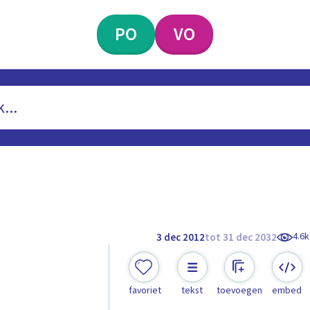
PO
VO
4.6k
3 dec 2012
tot 31 dec 2032
favoriet
tekst
toevoegen
embed