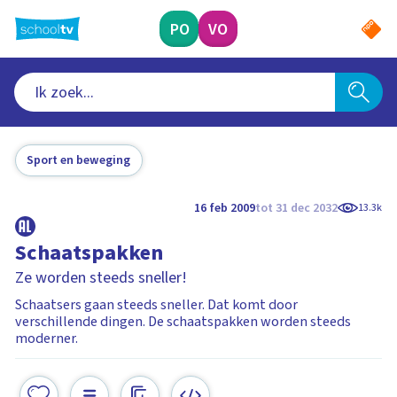
Ga
naar
PO
VO
hoofdinhoud
Sport en beweging
16 feb 2009
tot 31 dec 2032
13.3k
Schaatspakken
Ze worden steeds sneller!
Schaatsers gaan steeds sneller. Dat komt door
verschillende dingen. De schaatspakken worden steeds
moderner.