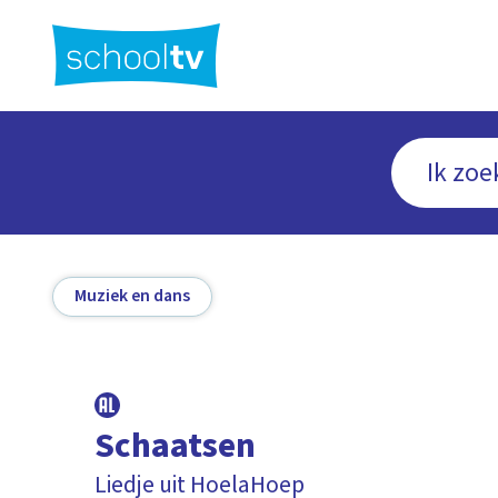
Ga
naar
hoofdinhoud
Muziek en dans
Schaatsen
Liedje uit HoelaHoep