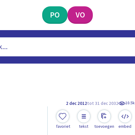
PO
VO
10.5k
2 dec 2012
tot 31 dec 2032
favoriet
tekst
toevoegen
embed