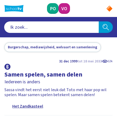
Ga
naar
PO
VO
hoofdinhoud
Burgerschap, mediawijsheid, welvaart en samenleving
31 dec 1999
tot 18 mei 2033
12k
Samen spelen, samen delen
Iedereen is anders
Sassa vindt het eerst niet leuk dat Toto met haar pop wil
spelen. Maar samen spelen betekent samen delen!
Het Zandkasteel