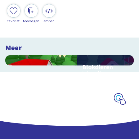
favoriet
toevoegen
embed
Meer
Blokdieren
Interactieve
schoolplaat van een
kinderboerderij
Schoolplaat