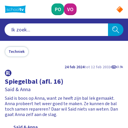
Ga
naar
PO
VO
hoofdinhoud
Techniek
24 feb 2024
tot 12 feb 2031
3.9k
Spiegelbal (afl. 16)
Saïd & Anna
Saïd is boos op Anna, want ze heeft zijn bal lek gemaakt.
Anna probeert het weer goed te maken. Ze kunnen de bal
toch samen repareren? Daar wil Saïd niets van weten. Dan
gaat Anna zelf aan de slag.
Saïd & Anna