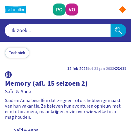
Ga
naar
PO
VO
hoofdinhoud
Techniek
12 feb 2026
tot 31 jan 2033
725
Memory (afl. 15 seizoen 2)
Saïd & Anna
Saïd en Anna beseffen dat ze geen foto's hebben gemaakt
van hun vakantie. Ze beleven hun avonturen opnieuw met
een fotocamera, maar krijgen ruzie over wie welke foto
mag houden.
Saïd & Anna