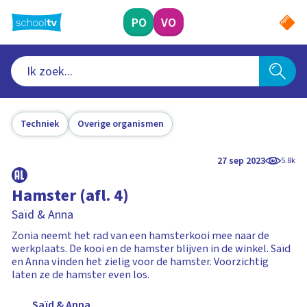
Ga
naar
PO
VO
hoofdinhoud
Techniek
Overige organismen
27 sep 2023
5.8k
Hamster (afl. 4)
Saïd & Anna
Zonia neemt het rad van een hamsterkooi mee naar de
werkplaats. De kooi en de hamster blijven in de winkel. Saïd
en Anna vinden het zielig voor de hamster. Voorzichtig
laten ze de hamster even los.
Saïd & Anna