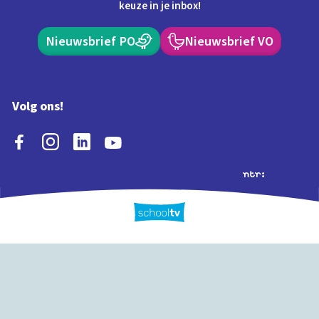
keuze in je inbox!
Nieuwsbrief PO
Nieuwsbrief VO
Volg ons!
Extra's
Schooltv biedt meer
Quiz
Schoolplaat
Tijd
dan video's! Ontdek
onze extra inhoud: