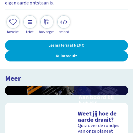
eigen aarde ontstaan is.
favoriet
tekst
toevoegen
embed
Lesmateriaal NEMO
Ruimtequiz
Meer
Aan boord bij
het ISS
Interactieve
Weet jij hoe de
schoolplaat over de
aarde draait?
ruimtevaart
Quiz over de rondjes
van onze planeet