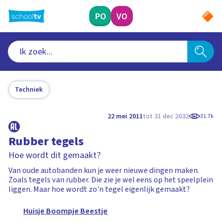
Ga
naar
PO
VO
hoofdinhoud
Techniek
22 mei 2011
tot 31 dec 2032
31.7k
Rubber tegels
Hoe wordt dit gemaakt?
Van oude autobanden kun je weer nieuwe dingen maken.
Zoals tegels van rubber. Die zie je wel eens op het speelplein
liggen. Maar hoe wordt zo'n tegel eigenlijk gemaakt?
Huisje Boompje Beestje