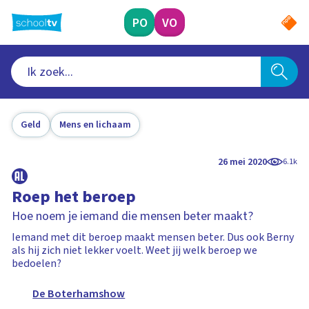
Ga
naar
PO
VO
hoofdinhoud
Geld
Mens en lichaam
26 mei 2020
6.1k
Roep het beroep
Hoe noem je iemand die mensen beter maakt?
Iemand met dit beroep maakt mensen beter. Dus ook Berny
als hij zich niet lekker voelt. Weet jij welk beroep we
bedoelen?
De Boterhamshow