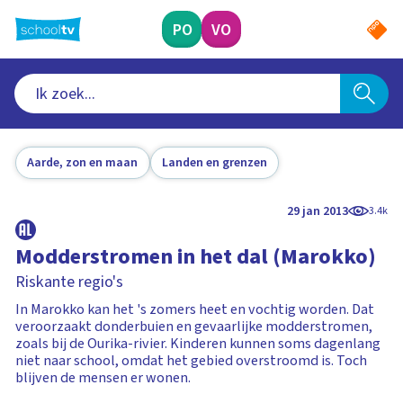
Ga
naar
PO
VO
hoofdinhoud
Aarde, zon en maan
Landen en grenzen
29 jan 2013
3.4k
Modderstromen in het dal (Marokko)
Riskante regio's
In Marokko kan het 's zomers heet en vochtig worden. Dat
veroorzaakt donderbuien en gevaarlijke modderstromen,
zoals bij de Ourika-rivier. Kinderen kunnen soms dagenlang
niet naar school, omdat het gebied overstroomd is. Toch
blijven de mensen er wonen.