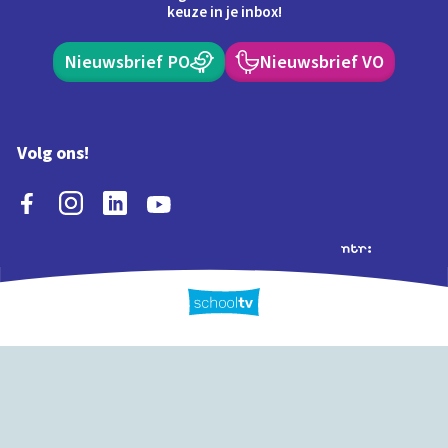
keuze in je inbox!
Nieuwsbrief PO
Nieuwsbrief VO
Volg ons!
Extra's
Schooltv biedt meer
Quiz
Schoolplaat
Tijd
dan video's! Ontdek
onze extra inhoud: