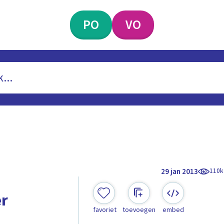
PO
VO
110k
29 jan 2013
er
favoriet
toevoegen
embed