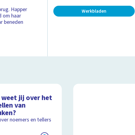
brug. Happer
Werkbladen
rd om haar
aar beneden
weet jij over het
ellen van
uken?
over noemers en tellers