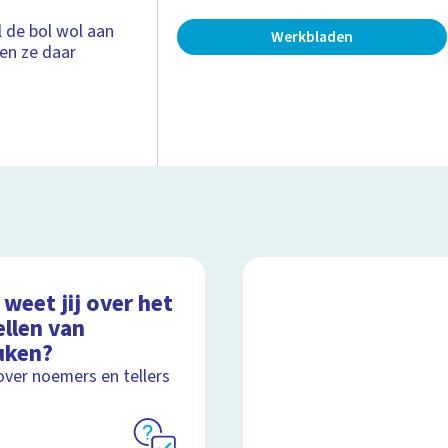
 de bol wol aan
Werkbladen
men ze daar
weet jij over het
ellen van
uken?
over noemers en tellers