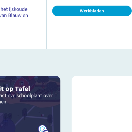
 het ijskoude
Werkbladen
van Blauw en
.
it op Tafel
actieve schoolplaat over
nen