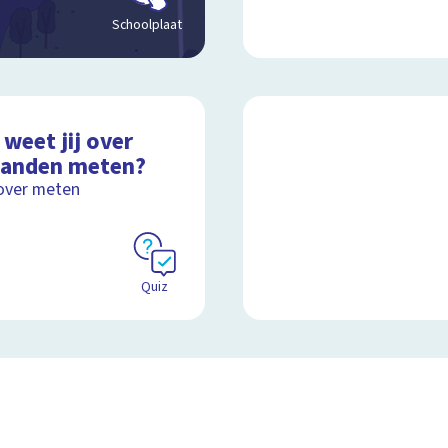
Schoolplaat
weet jij over
tanden meten?
over meten
Quiz