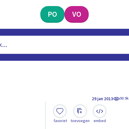
PO
VO
90.9k
29 jan 2013
favoriet
toevoegen
embed