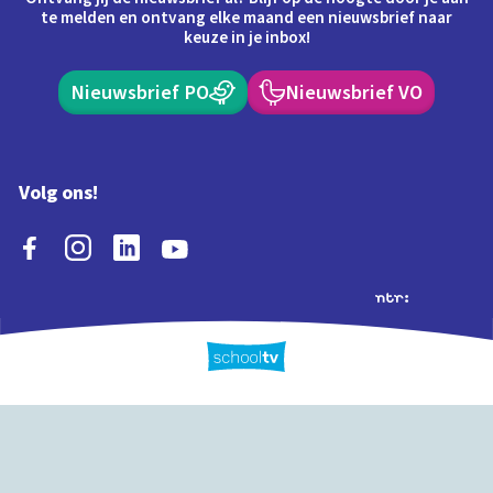
te melden en ontvang elke maand een nieuwsbrief naar
keuze in je inbox!
Nieuwsbrief PO
Nieuwsbrief VO
Volg ons!
Extra's
Schooltv biedt meer
Quiz
Schoolplaat
Tijd
dan video's! Ontdek