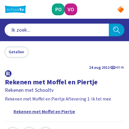
Ga
naar
PO
VO
hoofdinhoud
Getallen
24 aug 2011
89.4k
Rekenen met Moffel en Piertje
Rekenen met Schooltv
Rekenen met Moffel en Piertje Aflevering 1: Ik tel mee
Rekenen met Moffel en Piertje