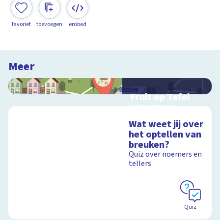
favoriet
toevoegen
embed
Meer
Fruit op Tafel
Interactieve
schoolplaat over
Wat weet jij over
rekenen
het optellen van
breuken?
Quiz over noemers en
tellers
Schoolplaat
Quiz