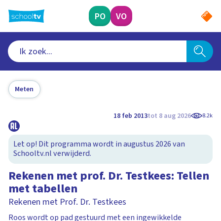
Ga
naar
PO
VO
hoofdinhoud
Meten
18 feb 2013
tot 8 aug 2026
8.2k
Let op! Dit programma wordt in augustus 2026 van
Schooltv.nl verwijderd.
Rekenen met prof. Dr. Testkees: Tellen
met tabellen
Rekenen met Prof. Dr. Testkees
Roos wordt op pad gestuurd met een ingewikkelde