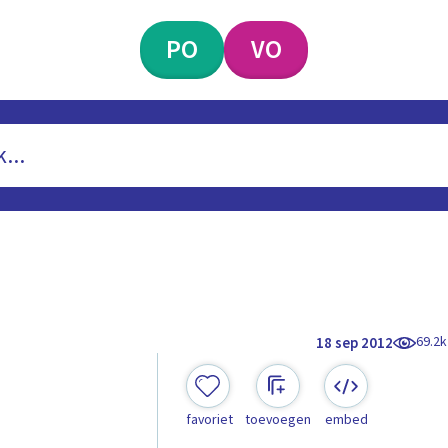
PO
VO
69.2k
18 sep 2012
favoriet
toevoegen
embed