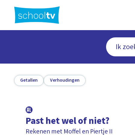
Ga
naar
hoofdinhoud
Getallen
Verhoudingen
Past het wel of niet?
Rekenen met Moffel en Piertje II