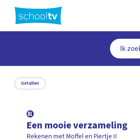
Ga
naar
hoofdinhoud
Getallen
Een mooie verzameling
Rekenen met Moffel en Piertje II