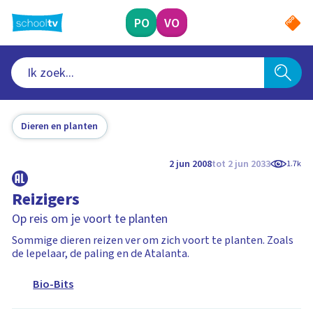
Ga
naar
PO
VO
hoofdinhoud
Dieren en planten
2 jun 2008
tot 2 jun 2033
1.7k
Reizigers
Op reis om je voort te planten
Sommige dieren reizen ver om zich voort te planten. Zoals
de lepelaar, de paling en de Atalanta.
Bio-Bits