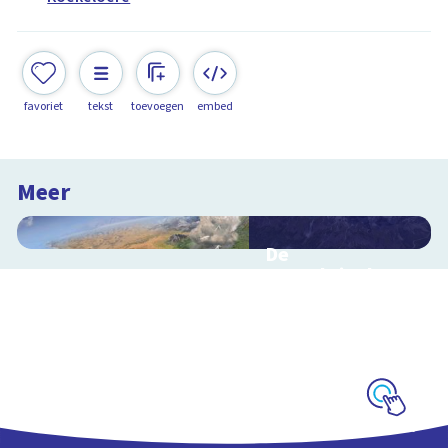
favoriet
tekst
toevoegen
embed
Meer
De
waterkringloop
Interactieve
schoolplaat over de
cyclus van water op
aarde
Schoolplaat