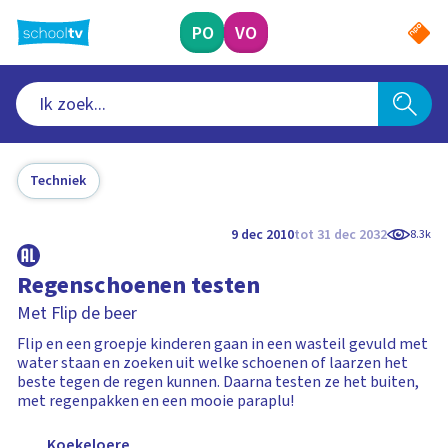
Ga
naar
PO
VO
hoofdinhoud
Techniek
9 dec 2010
tot 31 dec 2032
8.3k
Regenschoenen testen
Met Flip de beer
Flip en een groepje kinderen gaan in een wasteil gevuld met
water staan en zoeken uit welke schoenen of laarzen het
beste tegen de regen kunnen. Daarna testen ze het buiten,
met regenpakken en een mooie paraplu!
Koekeloere