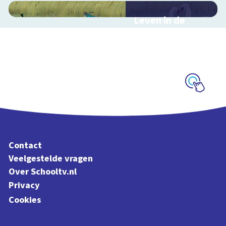
Leven in de
sloot
Interactieve
schoolplaat over het
slootleven
Schoolplaat
Contact
Veelgestelde vragen
Over Schooltv.nl
Privacy
Cookies