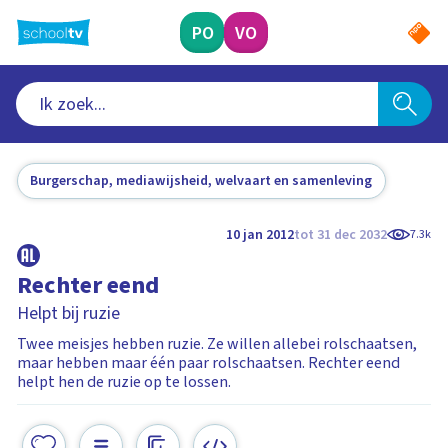
Ga
naar
PO
VO
hoofdinhoud
Burgerschap, mediawijsheid, welvaart en samenleving
10 jan 2012
tot 31 dec 2032
7.3k
Rechter eend
Helpt bij ruzie
Twee meisjes hebben ruzie. Ze willen allebei rolschaatsen,
maar hebben maar één paar rolschaatsen. Rechter eend
helpt hen de ruzie op te lossen.