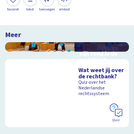
favoriet
tekst
toevoegen
embed
Meer
Kijk rond in de
rechtbank
Interactieve
Wat weet jij over
schoolplaat over
de rechtbank?
rechtspraak in
Quiz over het
Nederland
Nederlandse
rechtssysteem
Schoolplaat
Quiz