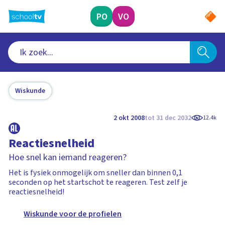
Ga
naar
PO
VO
hoofdinhoud
Wiskunde
2 okt 2008
tot 31 dec 2032
12.4k
Reactiesnelheid
Hoe snel kan iemand reageren?
Het is fysiek onmogelijk om sneller dan binnen 0,1
seconden op het startschot te reageren. Test zelf je
reactiesnelheid!
Wiskunde voor de profielen