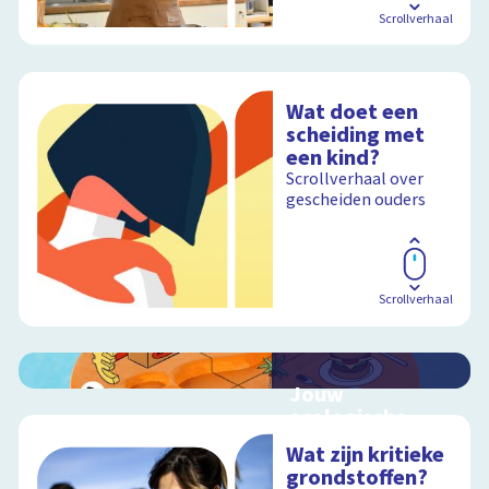
Scrollverhaal
Wat doet een
scheiding met
een kind?
Scrollverhaal over
gescheiden ouders
Scrollverhaal
Jouw
ecologische
voetafdruk
Wat zijn kritieke
Ontdek hoe jouw
grondstoffen?
levensstijl invloed