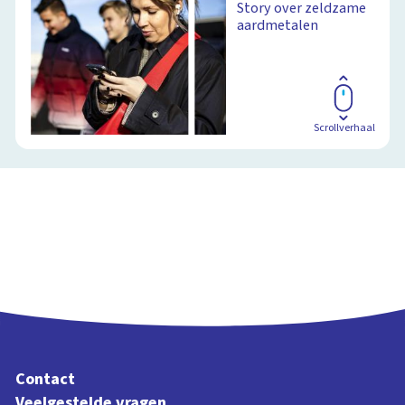
Story over zeldzame
heeft op de aarde
aardmetalen
Schoolplaat
Scrollverhaal
Contact
Veelgestelde vragen