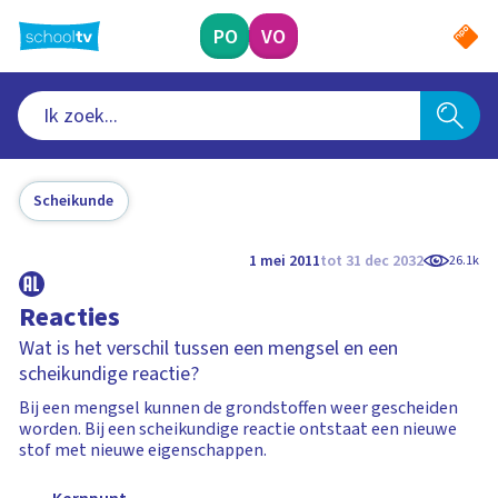
Ga
naar
PO
VO
hoofdinhoud
Scheikunde
1 mei 2011
tot 31 dec 2032
26.1k
Reacties
Wat is het verschil tussen een mengsel en een
scheikundige reactie?
Bij een mengsel kunnen de grondstoffen weer gescheiden
worden. Bij een scheikundige reactie ontstaat een nieuwe
stof met nieuwe eigenschappen.