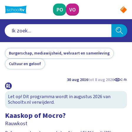
Ga
naar
PO
VO
hoofdinhoud
Burgerschap, mediawijsheid, welvaart en samenleving
Cultuur en geloof
30 aug 2016
tot 8 aug 2026
2.4k
Let op! Dit programma wordt in augustus 2026 van
Schooltv.nl verwijderd.
Kaaskop of Mocro?
Rauwkost