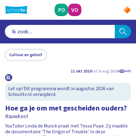
Ga
naar
PO
VO
hoofdinhoud
Cultuur en geloof
11 okt 2016
tot 8 aug 2026
449
Let op! Dit programma wordt in augustus 2026 van
Schooltv.nl verwijderd.
Hoe ga je om met gescheiden ouders?
Rauwkost
YouTuber Linda de Munck praat met Tessa Pope. Zij maakte
de documentaire 'The Origin of Trouble'. In deze