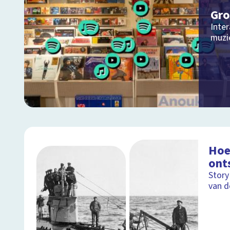
Gro
Inter
muzie
Hoe
ont
Story
van d