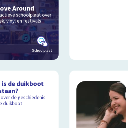
ove Around
actieve schoolplaat over
k, vinyl en festivals
Schoolplaat
 is de duikboot
staan?
 over de geschiedenis
e duikboot