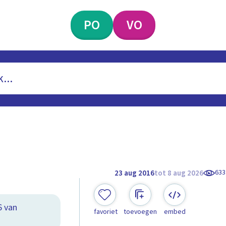
PO
VO
633
23 aug 2016
tot 8 aug 2026
6 van
favoriet
toevoegen
embed