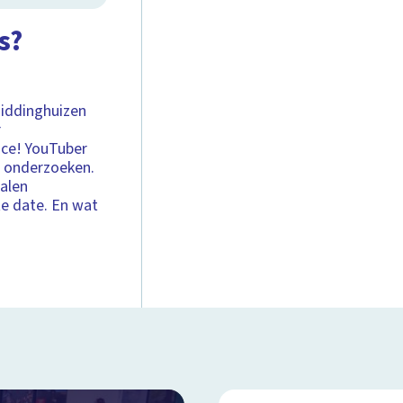
s?
Biddinghuizen
r
nce! YouTuber
de onderzoeken.
alen
te date. En wat