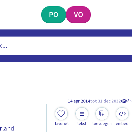
PO
VO
5k
14 apr 2014
tot 31 dec 2032
favoriet
tekst
toevoegen
embed
rland