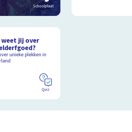
Schoolplaat
weet jij over
elderfgoed?
over unieke plekken in
rland
Quiz