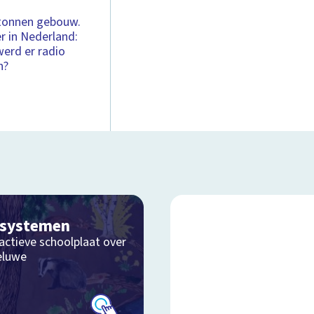
etonnen gebouw.
r in Nederland:
werd er radio
n?
osystemen
actieve schoolplaat over
eluwe