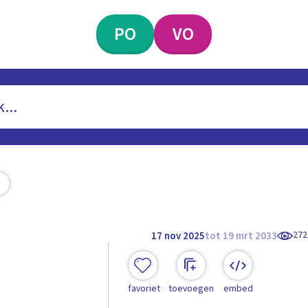
PO
VO
272
17 nov 2025
tot 19 mrt 2033
favoriet
toevoegen
embed