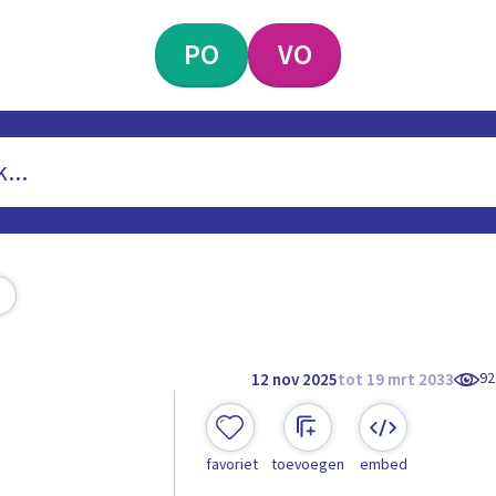
PO
VO
92
12 nov 2025
tot 19 mrt 2033
favoriet
toevoegen
embed