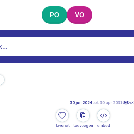
PO
VO
2k
30 jun 2024
tot 30 apr 2031
favoriet
toevoegen
embed