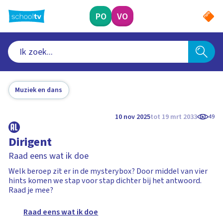
Ga
naar
PO
VO
hoofdinhoud
Muziek en dans
10 nov 2025
tot 19 mrt 2033
49
Dirigent
Raad eens wat ik doe
Welk beroep zit er in de mysterybox? Door middel van vier
hints komen we stap voor stap dichter bij het antwoord.
Raad je mee?
Raad eens wat ik doe