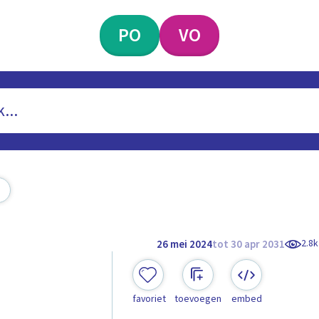
PO
VO
2.8k
26 mei 2024
tot 30 apr 2031
favoriet
toevoegen
embed