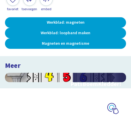
favoriet
toevoegen
embed
Werkblad: magneten
Werkblad: loopband maken
Magneten en magnetisme
Meer
PatsBoemKledder!
Speel het spel en leer
over techniek
Schoolplaat