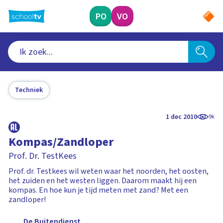
Ga
naar
PO
VO
hoofdinhoud
Techniek
1 dec 2010
9k
Kompas/Zandloper
Prof. Dr. TestKees
Prof. dr. Testkees wil weten waar het noorden, het oosten,
het zuiden en het westen liggen. Daarom maakt hij een
kompas. En hoe kun je tijd meten met zand? Met een
zandloper!
De Buitendienst