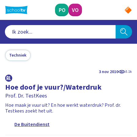
Ga
naar
PO
VO
hoofdinhoud
Techniek
3 nov 2010
3.1k
Hoe doof je vuur?/Waterdruk
Prof. Dr. TestKees
Hoe maak je vuur uit? En hoe werkt waterdruk? Prof. dr.
Testkees zoekt het uit.
De Buitendienst